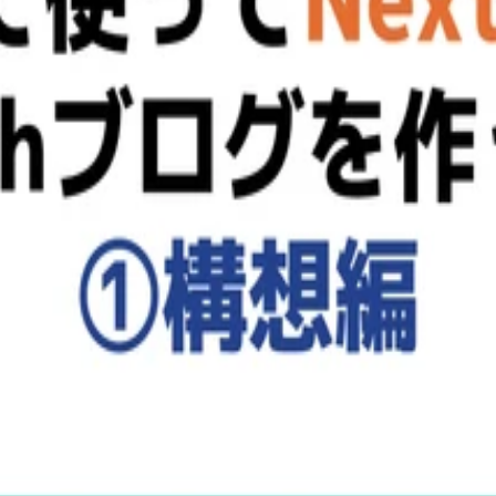
Techブログを作った ②実フロー編
ログの実際の運用フローについてどのようになっているかをまとめてい
echブログを作った ①構想編
い構築されています。まずはこのブログの構想段階で何を考えて作
d.